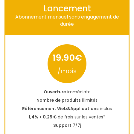
Lancement
Abonnement mensuel sans engagement de
durée
19.90€
/mois
Ouverture
immédiate
Nombre de produits
illimités
Référencement Web&Applications
inclus
1,4% + 0,25 €
de frais sur les ventes*
Support
7/7j