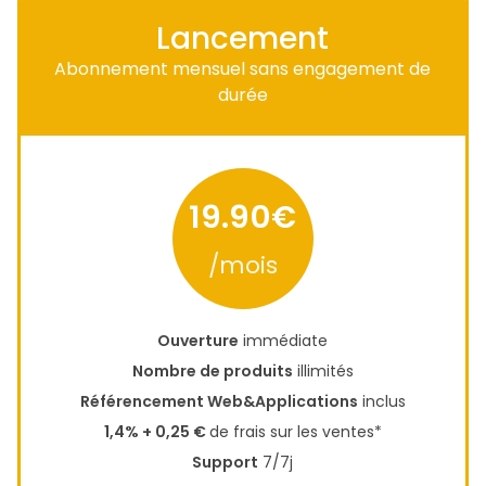
Lancement
Abonnement mensuel sans engagement de
durée
19.90€
/mois
Ouverture
immédiate
Nombre de produits
illimités
Référencement Web&Applications
inclus
1,4% + 0,25 €
de frais sur les ventes*
Support
7/7j