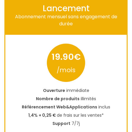
Lancement
Abonnement mensuel sans engagement de
durée
19.90€
/mois
Ouverture
immédiate
Nombre de produits
illimités
Référencement Web&Applications
inclus
1,4% + 0,25 €
de frais sur les ventes*
Support
7/7j