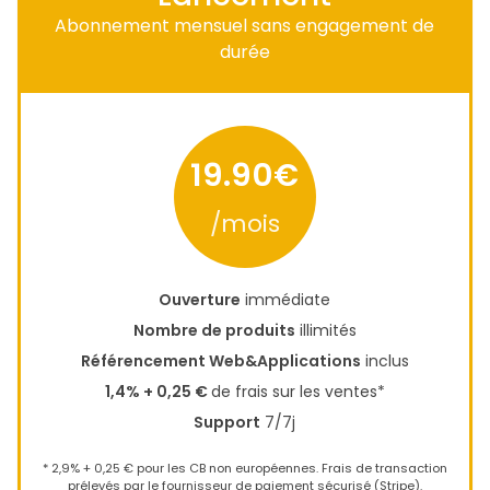
Abonnement mensuel sans engagement de
durée
19.90€
/mois
Ouverture
immédiate
Nombre de produits
illimités
Référencement Web&Applications
inclus
1,4% + 0,25 €
de frais sur les ventes*
Support
7/7j
* 2,9% + 0,25 € pour les CB non européennes. Frais de transaction
prélevés par le fournisseur de paiement sécurisé (Stripe).