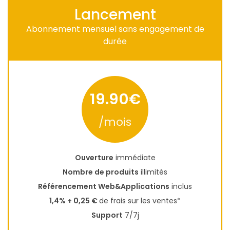
Lancement
Abonnement mensuel sans engagement de
durée
19.90€
/mois
Ouverture
immédiate
Nombre de produits
illimités
Référencement Web&Applications
inclus
1,4% + 0,25 €
de frais sur les ventes*
Support
7/7j