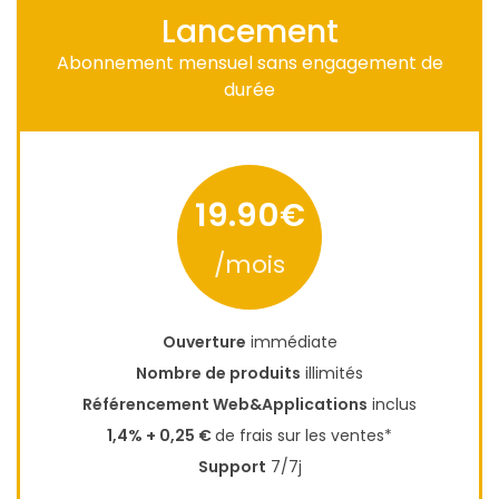
Lancement
Abonnement mensuel sans engagement de
durée
19.90€
/mois
Ouverture
immédiate
Nombre de produits
illimités
Référencement Web&Applications
inclus
1,4% + 0,25 €
de frais sur les ventes*
Support
7/7j