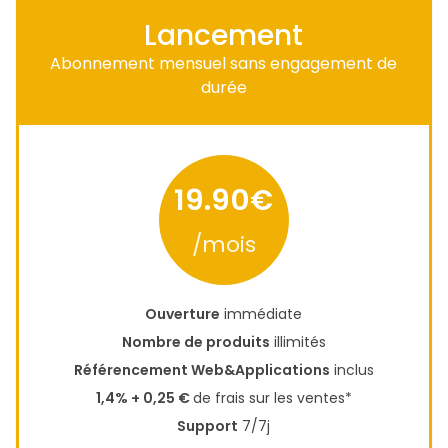
Lancement
Abonnement mensuel sans engagement de
durée
19.90€
/mois
Ouverture
immédiate
Nombre de produits
illimités
Référencement Web&Applications
inclus
1,4% + 0,25 €
de frais sur les ventes*
Support
7/7j