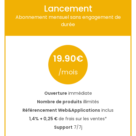
Lancement
Abonnement mensuel sans engagement de
durée
19.90€
/mois
Ouverture
immédiate
Nombre de produits
illimités
Référencement Web&Applications
inclus
1,4% + 0,25 €
de frais sur les ventes*
Support
7/7j