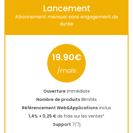
Lancement
Abonnement mensuel sans engagement de
durée
19.90€
/mois
Ouverture
immédiate
Nombre de produits
illimités
Référencement Web&Applications
inclus
1,4% + 0,25 €
de frais sur les ventes*
Support
7/7j