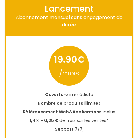
Lancement
Abonnement mensuel sans engagement de
durée
19.90€
/mois
Ouverture
immédiate
Nombre de produits
illimités
Référencement Web&Applications
inclus
1,4% + 0,25 €
de frais sur les ventes*
Support
7/7j