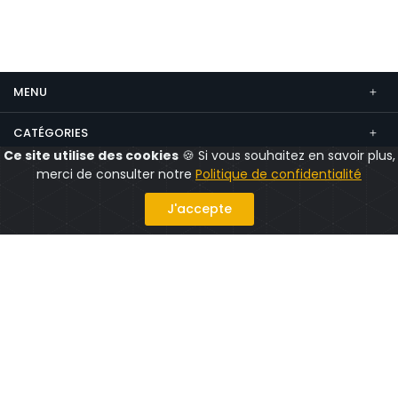
MENU
CATÉGORIES
Ce site utilise des cookies
🍪 Si vous souhaitez en savoir plus,
CONTACT
merci de consulter notre
Politique de confidentialité
Suivez nous
J'accepte
Politique confidentialité
Mentions légales
CGV
CGU
© 2026 CityShops.fr