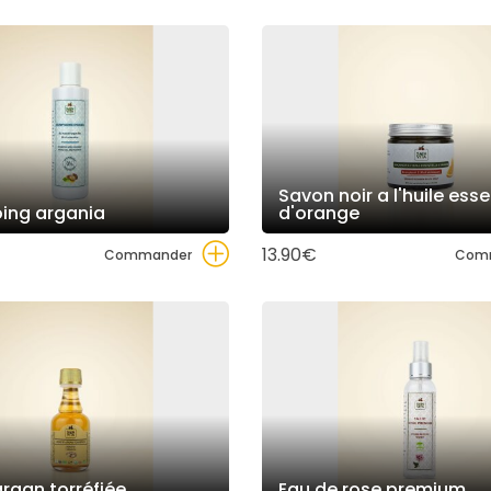
Savon noir a l'huile essentielle
oing argania
d'orange
13.90€
Commander
Com
’argan torréfiée
Eau de rose premium