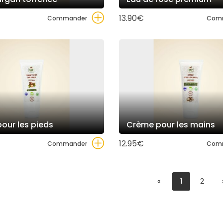
13.90€
Commander
Com
pour les pieds
Crème pour les mains
12.95€
Commander
Com
«
1
2