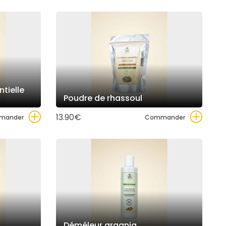
Poudre de rhassoul
13.90€
mander
Commander
Déméleur argania