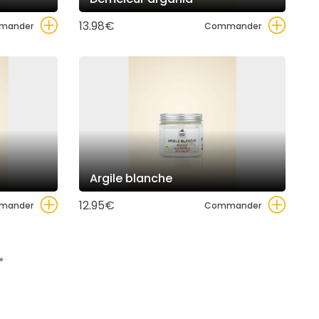
13.98€
mander
Commander
Argile blanche
12.95€
mander
Commander
»