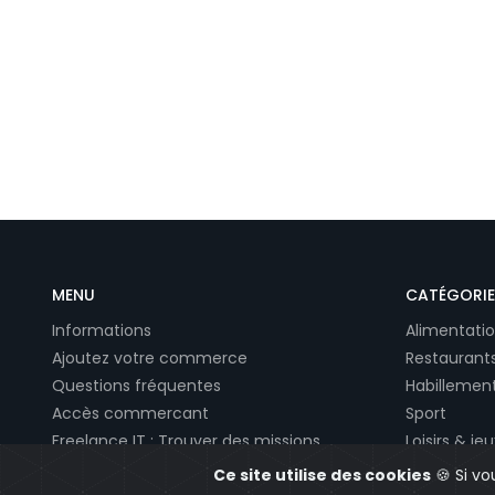
MENU
CATÉGORIE
Informations
Alimentatio
Ajoutez votre commerce
Restaurants
Questions fréquentes
Habillement
Accès commercant
Sport
Freelance IT : Trouver des missions
Loisirs & jeu
Devis site internet
Soin & Bea
Ce site utilise des cookies
🍪 Si vo