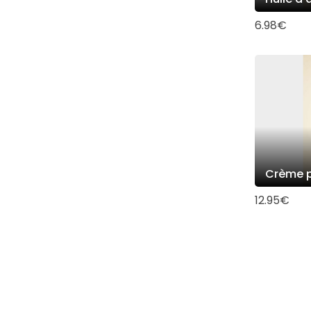
6.98€
Crème 
12.95€