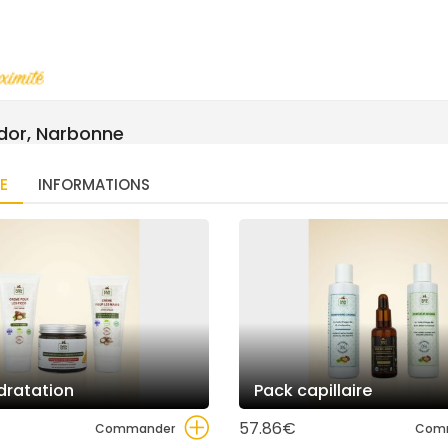
dor, Narbonne
E
INFORMATIONS
ydratation
Pack capillaire
57.86€
Commander
Com