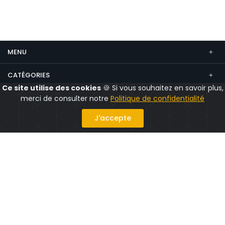
MENU
CATÉGORIES
Ce site utilise des cookies
🍪 Si vous souhaitez en savoir plus,
CONTACT
merci de consulter notre
Politique de confidentialité
Suivez nous
J'accepte
Politique confidentialité
Mentions légales
CGV
CGU
© 2026 CityShops.fr