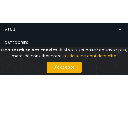
MENU
CATÉGORIES
Ce site utilise des cookies
🍪 Si vous souhaitez en savoir plus,
CONTACT
merci de consulter notre
Politique de confidentialité
Suivez nous
J'accepte
Politique confidentialité
Mentions légales
CGV
CGU
© 2026 CityShops.fr