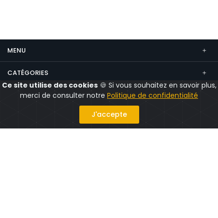
MENU
CATÉGORIES
Ce site utilise des cookies
🍪 Si vous souhaitez en savoir plus,
CONTACT
merci de consulter notre
Politique de confidentialité
Suivez nous
J'accepte
Politique confidentialité
Mentions légales
CGV
CGU
© 2026 CityShops.fr