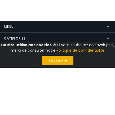
MENU
CATÉGORIES
Ce site utilise des cookies
🍪 Si vous souhaitez en savoir plus,
CONTACT
merci de consulter notre
Politique de confidentialité
Suivez nous
J'accepte
Politique confidentialité
Mentions légales
CGV
CGU
© 2026 CityShops.fr