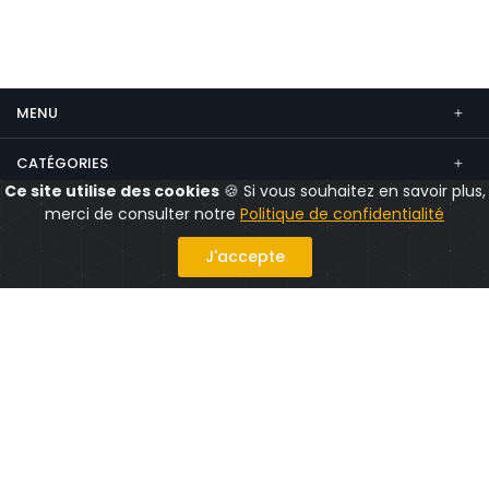
MENU
CATÉGORIES
Ce site utilise des cookies
🍪 Si vous souhaitez en savoir plus,
CONTACT
merci de consulter notre
Politique de confidentialité
Suivez nous
J'accepte
Politique confidentialité
Mentions légales
CGV
CGU
© 2026 CityShops.fr