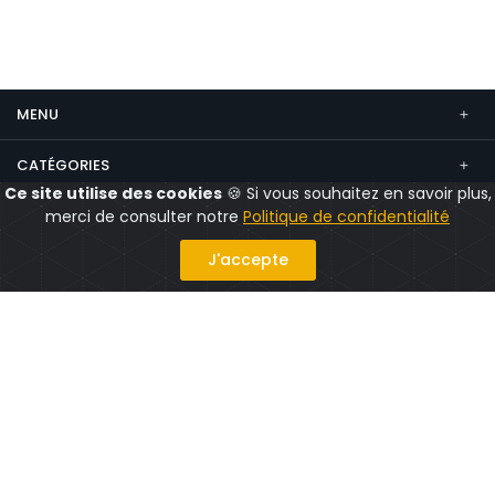
MENU
CATÉGORIES
Ce site utilise des cookies
🍪 Si vous souhaitez en savoir plus,
CONTACT
merci de consulter notre
Politique de confidentialité
Suivez nous
J'accepte
Politique confidentialité
Mentions légales
CGV
CGU
© 2026 CityShops.fr