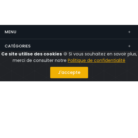
MENU
CATÉGORIES
Ce site utilise des cookies
🍪 Si vous souhaitez en savoir plus,
CONTACT
merci de consulter notre
Politique de confidentialité
Suivez nous
J'accepte
Politique confidentialité
Mentions légales
CGV
CGU
© 2026 CityShops.fr