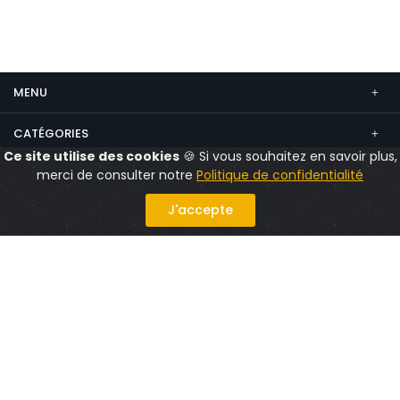
MENU
CATÉGORIES
Ce site utilise des cookies
🍪 Si vous souhaitez en savoir plus,
CONTACT
merci de consulter notre
Politique de confidentialité
Suivez nous
J'accepte
Politique confidentialité
Mentions légales
CGV
CGU
© 2026 CityShops.fr