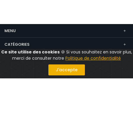
MENU
CATÉGORIES
Ce site utilise des cookies
🍪 Si vous souhaitez en savoir plus,
CONTACT
merci de consulter notre
Politique de confidentialité
Suivez nous
J'accepte
Politique confidentialité
Mentions légales
CGV
CGU
© 2026 CityShops.fr